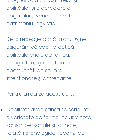
progresivă a cunoștințelor și
abilităților și o apreciere a
bogatului și variatului nostru
patrimoniu lingvistic.
De la recepție până la anul 6, ne
asigurăm că copiii practică
abilitățile cheie de fonică,
ortografie și gramatică prin
oportunități de scriere
intenționate și antrenante.
Pentru a realiza acest lucru:
Copiii vor avea șansa să scrie într-
o varietate de forme, inclusiv note,
scrisori personale și formale,
relatări cronologice, recenzii de