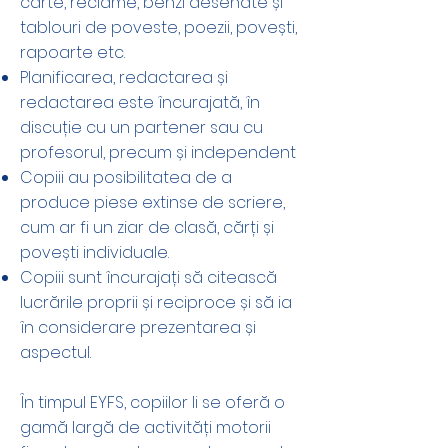
carte, reclame, benzi desenate și
tablouri de poveste, poezii, povești,
rapoarte etc.
Planificarea, redactarea și
redactarea este încurajată, în
discuție cu un partener sau cu
profesorul, precum și independent
Copiii au posibilitatea de a
produce piese extinse de scriere,
cum ar fi un ziar de clasă, cărți și
povești individuale.
Copiii sunt încurajați să citească
lucrările proprii și reciproce și să ia
în considerare prezentarea și
aspectul.
În timpul EYFS, copiilor li se oferă o
gamă largă de activități motorii