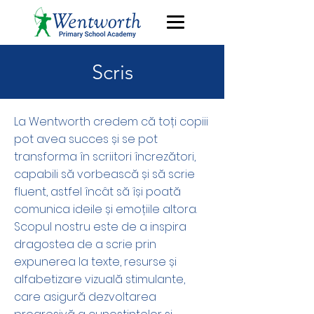
Scris
La Wentworth credem că toți copiii
pot avea succes și se pot
transforma în scriitori încrezători,
capabili să vorbească și să scrie
fluent, astfel încât să își poată
comunica ideile și emoțiile altora.
Scopul nostru este de a inspira
dragostea de a scrie prin
expunerea la texte, resurse și
alfabetizare vizuală stimulante,
care asigură dezvoltarea