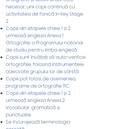
necesar, unii copii continuă cu
activitatea de fonică în Key Stage
2.
Copiii din etapele cheie 1 și 2
urmează engleza Anexa 1:
Ortografie, a Programului național
de studiu pentru limba engleză
Copiii sunt învățați să auto-verifice
ortografiile, folosind instrumentele
adecvate grupului lor de vârstă.
Copiii pot folosi, de asemenea,
programe de ortografie TIC.
Copiii din etapele cheie 1 și 2
urmează engleza Anexa 2:
Vocabular, gramatică și
punctuație.
Se încurajează terminologia