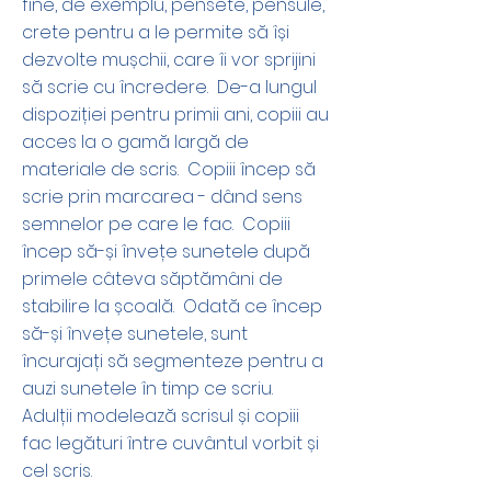
fine, de exemplu, pensete, pensule,
crete pentru a le permite să își
dezvolte mușchii, care îi vor sprijini
să scrie cu încredere.
De-a lungul
dispoziției pentru primii ani, copiii au
acces la o gamă largă de
materiale de scris.
Copiii încep să
scrie prin marcarea - dând sens
semnelor pe care le fac.
Copiii
încep să-și învețe sunetele după
primele câteva săptămâni de
stabilire la școală.
Odată ce încep
să-și învețe sunetele, sunt
încurajați să segmenteze pentru a
auzi sunetele în timp ce scriu.
Adulții modelează scrisul și copiii
fac legături între cuvântul vorbit și
cel scris.