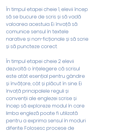
În timpul etapei cheie 1, elevii încep
să se bucure de scris și să vadă
valoarea acestuia. Ei învață să
comunice sensul în textele
narative și non-ficționale și să scrie
și să puncteze corect.
În timpul etapei cheie 2 elevii
dezvoltă o înțelegere că scrisul
este atât esențial pentru gândire
și învățare, cât și plăcut în sine. Ei
învață principalele reguli și
convenții ale englezei scrise și
încep să exploreze modul în care
limba engleză poate fi utilizată
pentru a exprima sensul în moduri
diferite. Folosesc procese de