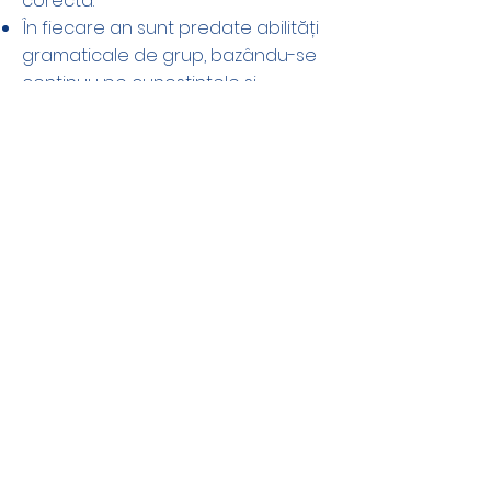
corectă.
În fiecare an sunt predate abilități
gramaticale de grup, bazându-se
continuu pe cunoștințele și
abilitățile deja dobândite.
Dezvoltarea competențelor în
limba engleză nu este liniară.
Unii
copii vor înțelege cu ușurință
abilitățile și conceptele, alții vor
avea nevoie de revizuire și
consolidare constantă.
Scrierea de mână
Copiii sunt învățați cum să țină
corect un creion sau un stilou.
Odată ce copiii pot scrie lizibil, sunt
încurajați să dezvolte un stil