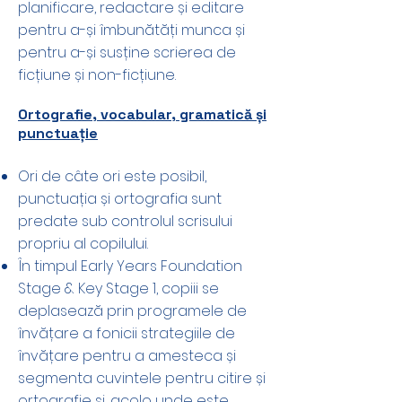
planificare, redactare și editare
pentru a-și îmbunătăți munca și
pentru a-și susține scrierea de
ficțiune și non-ficțiune.
Ortografie, vocabular, gramatică și
punctuație
Ori de câte ori este posibil,
punctuația și ortografia sunt
predate sub controlul scrisului
propriu al copilului.
În timpul Early Years Foundation
Stage & Key Stage 1, copiii se
deplasează prin programele de
învățare a fonicii strategiile de
învățare pentru a amesteca și
segmenta cuvintele pentru citire și
ortografie și, acolo unde este