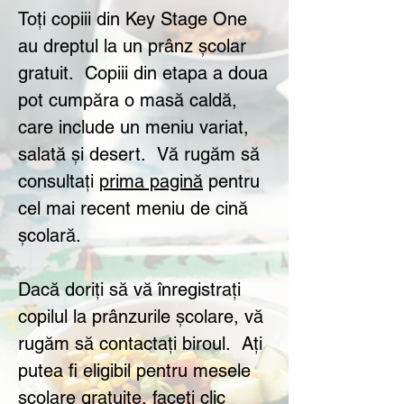
Toți copiii din Key Stage One
au dreptul la un prânz școlar
gratuit.
Copiii din etapa a doua
pot cumpăra o masă caldă,
care include un meniu variat,
salată și desert.
Vă rugăm să
consultați
prima pagină
pentru
cel mai recent meniu de cină
școlară.
Dacă doriți să vă înregistrați
copilul la prânzurile școlare, vă
rugăm să contactați biroul.
Ați
putea fi eligibil pentru mesele
școlare gratuite, faceți clic