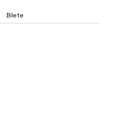
Bilete
Vânzare încheiată
Preț
0,00 GBP
Distribuie evenimentul