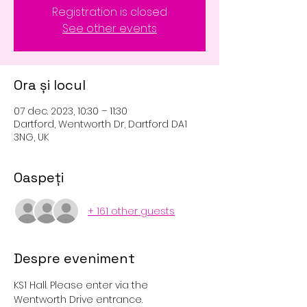
Registration is closed
See other events
Ora și locul
07 dec. 2023, 10:30 – 11:30
Dartford, Wentworth Dr, Dartford DA1
3NG, UK
Oaspeți
+ 161 other guests
Despre eveniment
KS1 Hall. Please enter via the 
Wentworth Drive entrance. 